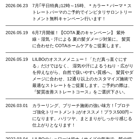
2026.06.23
7月｢平日特典｣12時～15時、＊カラー＊パーマ＊ス
トレートパーマのご予約でインピタリサロントリー
トメント無料キャンペーン行います！
2026.05.19
6月7月開催！【COTA 夏のキャンペーン】 紫外
線・湿気・汗による 夏の髪ダメージ対策に。 髪質
に合わせた COTAホームケアをご提案します。
2026.05.19
LILBOのオススメメニュー！「ただ真っ直ぐにす
る」だけではなく、 湿気や汗によるうねり・広がり
を抑えながら、自然で扱いやすい質感へ。 髪質やダ
メージに合わせ、12通り以上のカスタマイズ施術で
最適なストレートをご提案します。ご予約の際は、
『髪質改善ストレートコース』をご選択下さい。
2026.03.01
カラーリング、ブリーチ施術の強い味方！｢プロテ
ゴ強化トリートメント｣がオススメ！プラス500円～
になります。ハリツヤ、まとまりがしっかり感じる
仕上がりとなります！
2022.03.04
LILBOのシャワーは超ナノサイズの気泡で、髪の細