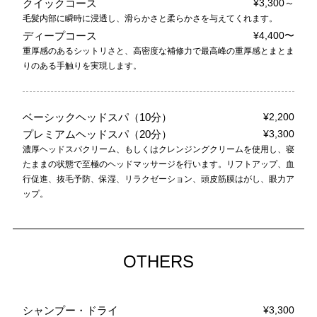
クイックコース
¥3,300～
毛髪内部に瞬時に浸透し、滑らかさと柔らかさを与えてくれます。
ディープコース
¥4,400〜
重厚感のあるシットリさと、高密度な補修力で最高峰の重厚感とまとま
りのある手触りを実現します。
ベーシックヘッドスパ（10分）
¥2,200
プレミアムヘッドスパ（20分）
¥3,300
濃厚ヘッドスパクリーム、もしくはクレンジングクリームを使用し、寝
たままの状態で至極のヘッドマッサージを行います。リフトアップ、血
行促進、抜毛予防、保湿、リラクゼーション、頭皮筋膜はがし、眼力ア
ップ。
OTHERS
シャンプー・ドライ
¥3,300