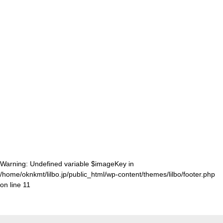
Warning
: Undefined variable $imageKey in
/home/oknkmt/lilbo.jp/public_html/wp-content/themes/lilbo/footer.php
on line
11